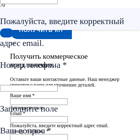
СТАЛЬНЫЕ КАНАТЫ И ТРОСЫ
Пожалуйста, введите корректный
ПОЛУЧИТЬ КП
адрес email.
Получить коммерческое
Номер телефона *
предложение.
Оставьте ваши контактные данные. Наш менеджер
свяжется с вами для уточнение деталей.
Ваше имя *
Заполните поле
Заполните поле
Email *
Пожалуйста, введите корректный адрес email.
Ваш вопрос *
Номер телефона *