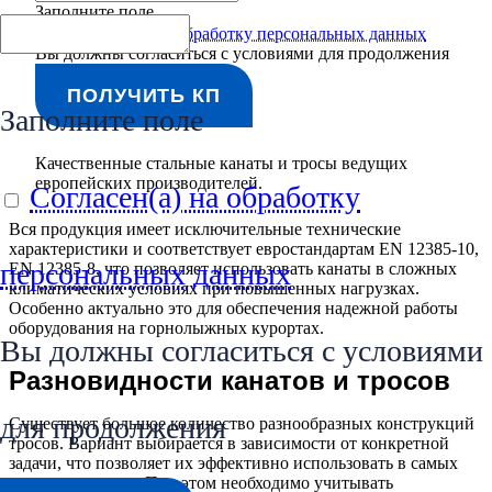
Заполните поле
Согласен(а) на обработку персональных данных
Вы должны согласиться с условиями для продолжения
ПОЛУЧИТЬ КП
Заполните поле
Качественные стальные канаты и тросы ведущих
европейских производителей.
Согласен(а) на обработку
Вся продукция имеет исключительные технические
характеристики и соответствует евростандартам EN 12385-10,
персональных данных
EN 12385-8, что позволяет использовать канаты в сложных
климатических условиях при повышенных нагрузках.
Особенно актуально это для обеспечения надежной работы
оборудования на горнолыжных курортах.
Вы должны согласиться с условиями
Разновидности канатов и тросов
для продолжения
Существует большое количество разнообразных конструкций
тросов. Вариант выбирается в зависимости от конкретной
задачи, что позволяет их эффективно использовать в самых
разных условиях. При этом необходимо учитывать