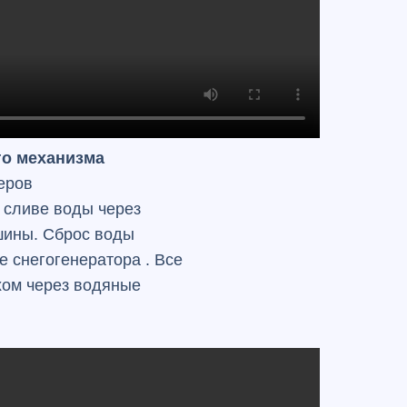
го механизма
еров
 сливе воды через
шины. Сброс воды
е снегогенератора . Все
хом через водяные