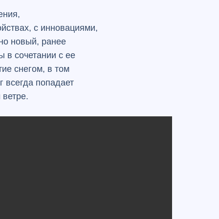
ения,
йствах, с инновациями,
но новый, ранее
 в сочетании с ее
ие снегом, в том
г всегда попадает
 ветре.