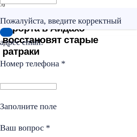
Для нужд горнолыжного
Пожалуйста, введите корректный
курорта в Айдахо
восстановят старые
адрес email.
ратраки
Номер телефона *
Заполните поле
Ваш вопрос *