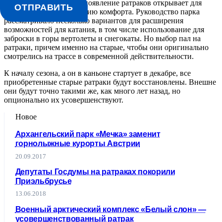
стиле фрирайдеров, но появление ратраков открывает для
ОТПРАВИТЬ
отдыхающих новую опцию комфорта. Руководство парка
рассматривало несколько вариантов для расширения
возможностей для катания, в том числе использование для
заброски в горы вертолеты и снегокаты. Но выбор пал на
ратраки, причем именно на старые, чтобы они оригинально
смотрелись на трассе в современной действительности.
К началу сезона, а он в каньоне стартует в декабре, все
приобретенные старые ратраки будут восстановлены. Внешне
они будут точно такими же, как много лет назад, но
опционально их усовершенствуют.
Новое
Архангельский парк «Мечка» заменит
горнолыжные курорты Австрии
20.09.2017
Депутаты Госдумы на ратраках покорили
Приэльбрусье
13.06.2018
Военный арктический комплекс «Белый слон» ―
усовершенствованный ратрак