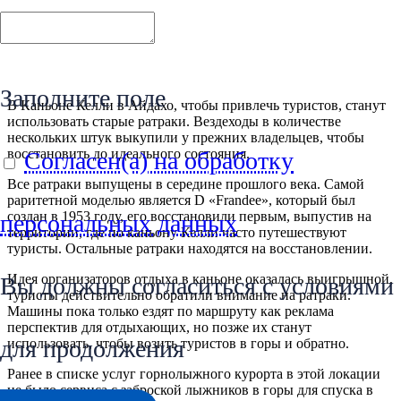
Заполните поле
В Каньоне Келли в Айдахо, чтобы привлечь туристов, станут
использовать старые ратраки. Вездеходы в количестве
нескольких штук выкупили у прежних владельцев, чтобы
восстановить до идеального состояния.
Согласен(а) на обработку
Все ратраки выпущены в середине прошлого века. Самой
раритетной моделью является D «Frandee», который был
создан в 1953 году, его восстановили первым, выпустив на
персональных данных
территории, где по каньону Келли часто путешествуют
туристы. Остальные ратраки находятся на восстановлении.
Идея организаторов отдыха в каньоне оказалась выигрышной,
Вы должны согласиться с условиями
туристы действительно обратили внимание на ратраки.
Машины пока только ездят по маршруту как реклама
перспектив для отдыхающих, но позже их станут
для продолжения
использовать, чтобы возить туристов в горы и обратно.
Ранее в списке услуг горнолыжного курорта в этой локации
не было сервиса с заброской лыжников в горы для спуска в