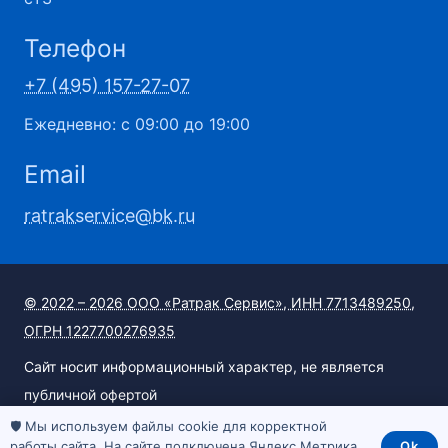
Телефон
+7 (495) 157-27-07
Ежедневно: с 09:00 до 19:00
Email
ratrakservice@bk.ru
© 2022 – 2026 ООО «Ратрак Сервис», ИНН 7713489250,
ОГРН 1227700276935
Сайт носит информационный характер, не является
публичной офертой
🛡️ Мы используем файлы cookie для корректной
Политика конфиденциальности
работы сайта. На сайте подключена Яндекс Метрика.
Ok