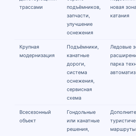
трассами
подъёмников,
новая зон
запчасти,
катания
улучшение
оснежения
Крупная
Подъёмники,
Ледовые з
модернизация
канатные
расширен
дороги,
парка тех
система
автоматиз
оснежения,
сервисная
схема
Всесезонный
Гондольные
Дополнит
объект
или канатные
туристиче
решения,
маршруты