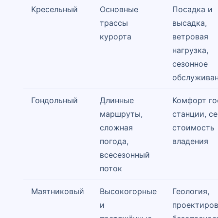
Кресельный
Основные
Посадка и
трассы
высадка,
курорта
ветровая
нагрузка,
сезонное
обслужива
Гондольный
Длинные
Комфорт го
маршруты,
станции, с
сложная
стоимость
погода,
владения
всесезонный
поток
Маятниковый
Высокогорные
Геология,
и
проектиров