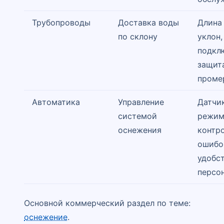
Трубопроводы
Доставка воды
Длина 
по склону
уклон,
подкл
защит
проме
Автоматика
Управление
Датчи
системой
режим
оснежения
контр
ошибо
удобс
персо
Основной коммерческий раздел по теме:
оснежение
.