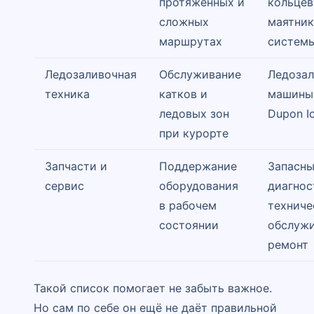
протяжённых и
кольцев
сложных
маятни
маршрутах
систем
Ледозаливочная
Обслуживание
Ледоза
техника
катков и
машины,
ледовых зон
Dupon I
при курорте
Запчасти и
Поддержание
Запасны
сервис
оборудования
диагнос
в рабочем
техниче
состоянии
обслужи
ремонт
Такой список помогает не забыть важное.
Но сам по себе он ещё не даёт правильной