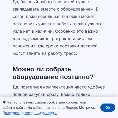
Да, базовый набор запчастей лучше
закладывать вместе с оборудованием. В
сезон даже небольшая поломка может
остановить участок работы, если нужного
узла нет в наличии. Особенно это важно
для подъёмников, ратраков и систем
оснежения, где сроки поставки деталей
могут влиять на работу трасс.
Можно ли собрать
оборудование поэтапно?
Да, поэтапная комплектация часто удобнее
полной закупки сразу. Важно только
заранее понимать финальную схему
🛡️ Мы используем файлы cookie для корректной
работы сайта. На сайте подключена Яндекс Метрика.
Ok
курорта, чтобы первый этап не мешал
Политика конфиденциальности
будущему развитию. Например, трассы,