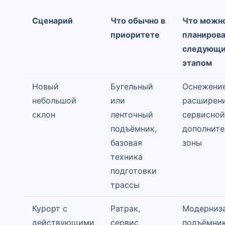
Сценарий
Что обычно в
Что можн
приоритете
планиров
следующ
этапом
Новый
Бугельный
Оснежение
небольшой
или
расширен
склон
ленточный
сервисной
подъёмник,
дополните
базовая
зоны
техника
подготовки
трассы
Курорт с
Ратрак,
Модерниз
действующими
сервис
подъёмник