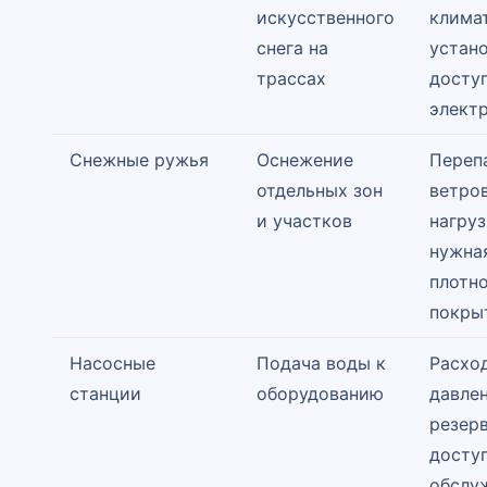
искусственного
климат
снега на
устано
трассах
доступ
элект
Снежные ружья
Оснежение
Переп
отдельных зон
ветро
и участков
нагруз
нужна
плотн
покры
Насосные
Подача воды к
Расхо
станции
оборудованию
давлен
резер
досту
обслу