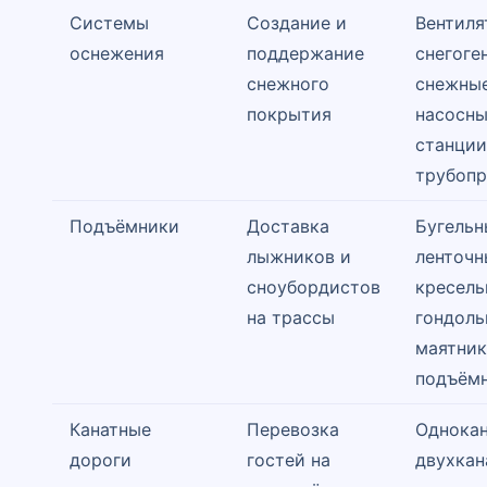
Системы
Создание и
Вентиля
оснежения
поддержание
снегоге
снежного
снежные
покрытия
насосн
станции
трубоп
Подъёмники
Доставка
Бугельн
лыжников и
ленточн
сноубордистов
кресель
на трассы
гондоль
маятни
подъём
Канатные
Перевозка
Однокан
дороги
гостей на
двухкан